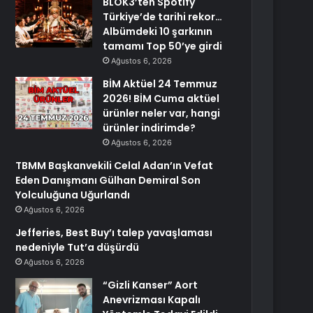
BLOK3’ten Spotify
Türkiye’de tarihi rekor…
Albümdeki 10 şarkının
tamamı Top 50’ye girdi
Ağustos 6, 2026
BİM Aktüel 24 Temmuz
2026! BİM Cuma aktüel
ürünler neler var, hangi
ürünler indirimde?
Ağustos 6, 2026
TBMM Başkanvekili Celal Adan’ın Vefat
Eden Danışmanı Gülhan Demiral Son
Yolculuğuna Uğurlandı
Ağustos 6, 2026
Jefferies, Best Buy’ı talep yavaşlaması
nedeniyle Tut’a düşürdü
Ağustos 6, 2026
“Gizli Kanser” Aort
Anevrizması Kapalı