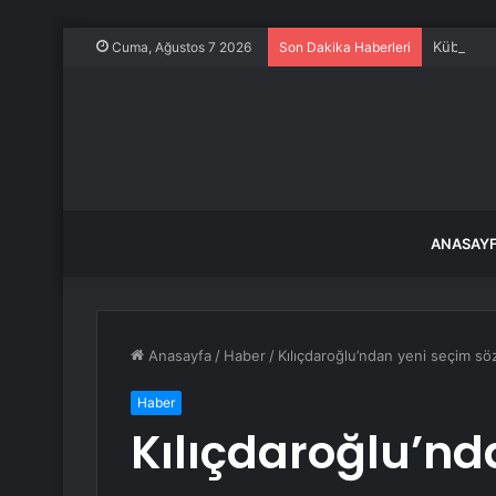
Kübalılar
Cuma, Ağustos 7 2026
Son Dakika Haberleri
ANASAY
Anasayfa
/
Haber
/
Kılıçdaroğlu’ndan yeni seçim söz
Haber
Kılıçdaroğlu’nd