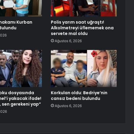
ymakamı Kurban
Polis yarım saat uğraştı!
Bulundu
Alkolmetreyi üflememek ona
servete mal oldu
2026
Ağustos 6, 2026
Doku dosyasında
Korkulan oldu: Bedriye’nin
el’i yakacak ifade!
cansız bedeni bulundu
, sen gerekeni yap”
Ağustos 6, 2026
2026