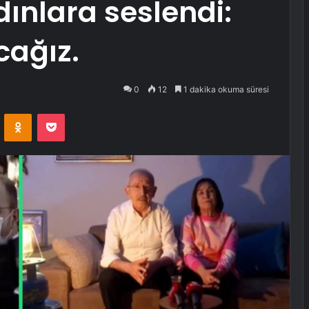
dınlara seslendi:
cağız.
0
12
1 dakika okuma süresi
VKontakte
Odnoklassniki
Pocket