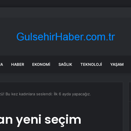
dan ABD’ye Tepki Gösterisi
FA
HABER
EKONOMI
SAĞLIK
TEKNOLOJI
YAŞAM
ü! Bu kez kadınlara seslendi: İlk 6 ayda yapacağız.
an yeni seçim