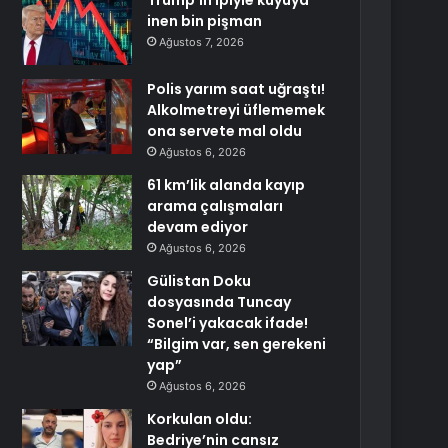
Trump’ın ipiyle kuyuya
inen bin pişman
Ağustos 7, 2026
Polis yarım saat uğraştı!
Alkolmetreyi üflememek
ona servete mal oldu
Ağustos 6, 2026
61 km’lik alanda kayıp
arama çalışmaları
devam ediyor
Ağustos 6, 2026
Gülistan Doku
dosyasında Tuncay
Sonel’i yakacak ifade!
“Bilgim var, sen gerekeni
yap”
Ağustos 6, 2026
Korkulan oldu:
Bedriye’nin cansız