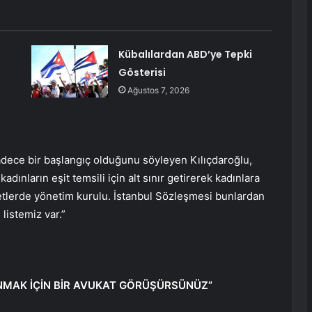
Kübalılardan ABD’ye Tepki
Gösterisi
Ağustos 7, 2026
dece bir başlangıç ​​olduğunu söyleyen Kılıçdaroğlu,
adınların eşit temsili için alt sınır getirerek kadınlara
rketlerde yönetim kurulu. İstanbul Sözleşmesi bunlardan
listemiz var.”
NMAK İÇİN BİR AVUKAT GÖRÜŞÜRSÜNÜZ”