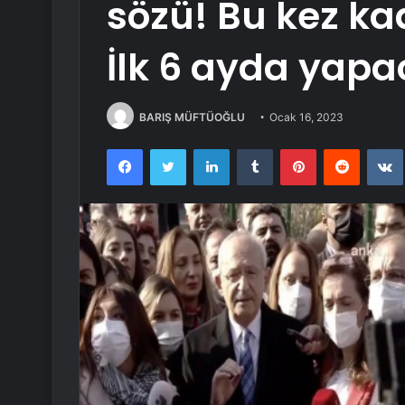
sözü! Bu kez ka
İlk 6 ayda yapa
BARIŞ MÜFTÜOĞLU
Ocak 16, 2023
Facebook
Twitter
LinkedIn
Tumblr
Pinterest
Reddit