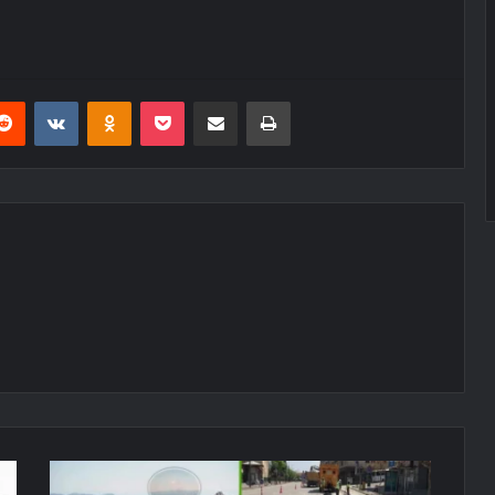
erest
Reddit
VKontakte
Odnoklassniki
Pocket
E-Posta ile paylaş
Yazdır