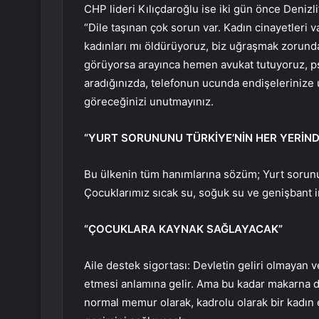
CHP lideri Kılıçdaroğlu ise iki gün önce Deniz
“Dile taşınan çok sorun var. Kadın cinayetleri 
kadınları mı öldürüyoruz, biz uğraşmak zorunda
görüyorsa arayınca hemen avukat tutuyoruz, p
aradığınızda, telefonun ucunda endişelerinize 
göreceğinizi unutmayınız.
“YURT SORUNUNU TÜRKİYE’NİN HER YERİN
Bu ülkenin tüm hanımlarına sözüm; Yurt sorunu
Çocuklarımız sıcak su, soğuk su ve genişbant in
“ÇOCUKLARA KAYNAK SAĞLAYACAK”
Aile destek sigortası: Devletin geliri olmayan ve
etmesi anlamına gelir. Ama bu kadar makarna da
normal memur olarak, kadrolu olarak bir kadın