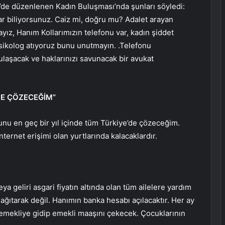
li’de düzenlenen Kadın Buluşması’nda şunları söyledi:
var biliyorsunuz. Caiz mi, doğru mu? Adalet arayan
yız, Hanım Kollarımızın telefonu var, kadın şiddet
sikolog atıyoruz bunu unutmayın. .Telefonu
ulaşacak ve haklarınızı savunacak bir avukat
DE ÇÖZECEĞİM”
nu en geç bir yıl içinde tüm Türkiye’de çözeceğim.
ternet erişimi olan yurtlarında kalacaklardır.
ya geliri asgari fiyatın altında olan tüm ailelere yardım
ğıtarak değil. Hanımın banka hesabı açılacaktır. Her ay
 emekliye gidip emekli maaşını çekecek. Çocuklarının