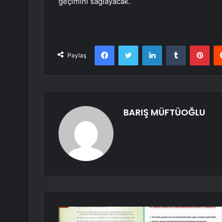
geçimini sağlayacak.
Facebook
Twitter
LinkedIn
Tumblr
Pint
Paylaş
BARIŞ MÜFTÜOĞLU