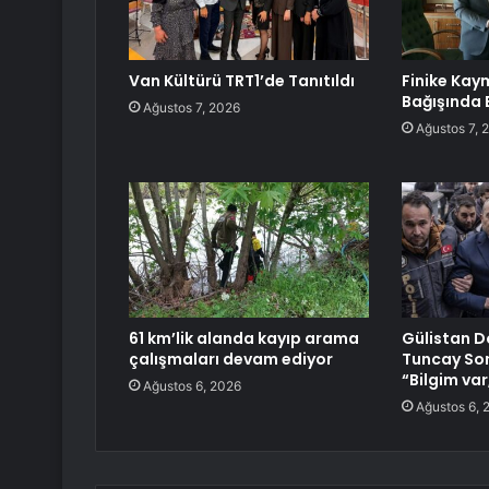
Van Kültürü TRT1’de Tanıtıldı
Finike Ka
Bağışında 
Ağustos 7, 2026
Ağustos 7, 
61 km’lik alanda kayıp arama
Gülistan 
çalışmaları devam ediyor
Tuncay Son
“Bilgim var
Ağustos 6, 2026
Ağustos 6, 