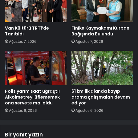
Van Kültürü TRT1’de
Finike Kaymakamı Kurban
Tanıtıldı
Bağışında Bulundu
Ağustos 7, 2026
Ağustos 7, 2026
Polis yarım saat uğraştı!
61 km’lik alanda kayıp
Alkolmetreyi üflememek
arama çalışmaları devam
ona servete mal oldu
ediyor
Ağustos 6, 2026
Ağustos 6, 2026
Bir yanıt yazın