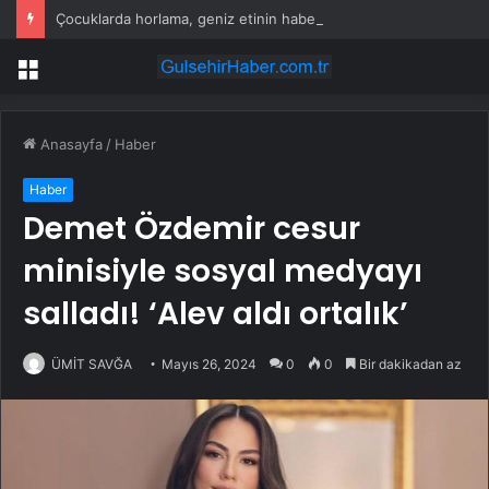
Çocuklarda horlama, geniz etinin habercisi olabilir!
Menü
Anasayfa
/
Haber
Haber
Demet Özdemir cesur
minisiyle sosyal medyayı
salladı! ‘Alev aldı ortalık’
ÜMİT SAVĞA
Mayıs 26, 2024
0
0
Bir dakikadan az