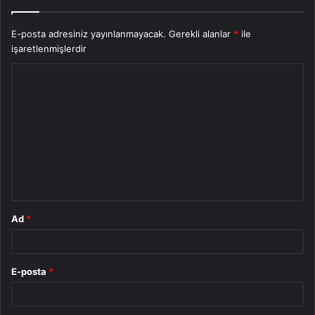
E-posta adresiniz yayınlanmayacak.
Gerekli alanlar
*
ile
işaretlenmişlerdir
Y
o
r
u
m
*
Ad
*
E-posta
*