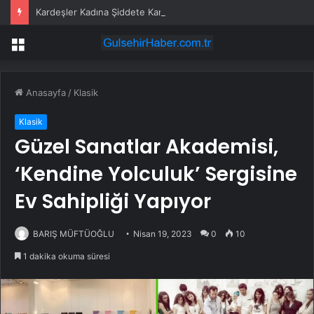
Kardeşler Kadına Şiddete Karşı Çıktı, Bıçaklandı
Menü
Anasayfa
/
Klasik
Klasik
Güzel Sanatlar Akademisi,
‘Kendine Yolculuk’ Sergisine
Ev Sahipliği Yapıyor
BARIŞ MÜFTÜOĞLU
Nisan 19, 2023
0
10
1 dakika okuma süresi