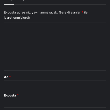
E-posta adresiniz yayınlanmayacak.
Gerekli alanlar
*
ile
işaretlenmişlerdir
Y
o
r
u
m
*
Ad
*
E-posta
*