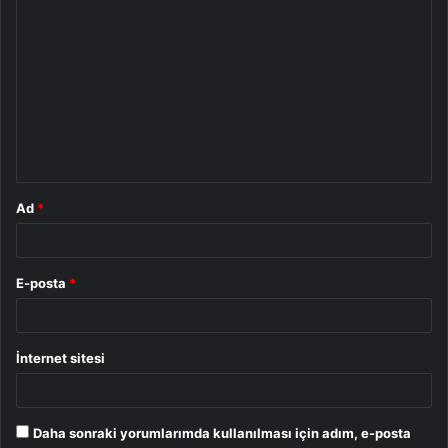
Y
o
r
u
m
*
Ad
*
E-posta
*
İnternet sitesi
Daha sonraki yorumlarımda kullanılması için adım, e-posta