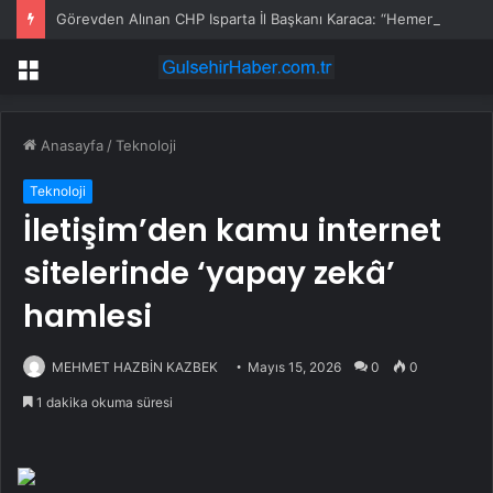
Görevden Alınan CHP Isparta İl Başkanı Karaca: “Hemen Geçiş Yapacağız”
Menü
Anasayfa
/
Teknoloji
Teknoloji
İletişim’den kamu internet
sitelerinde ‘yapay zekâ’
hamlesi
MEHMET HAZBİN KAZBEK
Mayıs 15, 2026
0
0
1 dakika okuma süresi