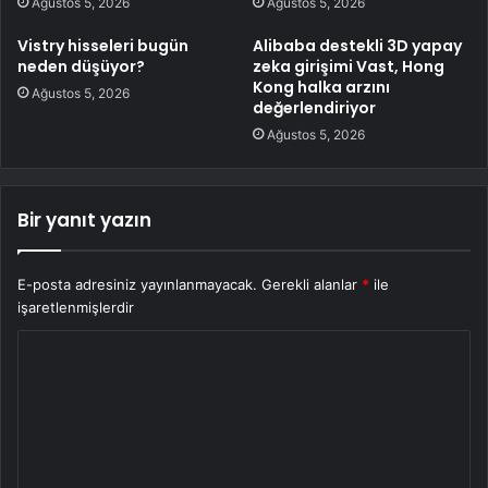
Ağustos 5, 2026
Ağustos 5, 2026
Vistry hisseleri bugün
Alibaba destekli 3D yapay
neden düşüyor?
zeka girişimi Vast, Hong
Kong halka arzını
Ağustos 5, 2026
değerlendiriyor
Ağustos 5, 2026
Bir yanıt yazın
E-posta adresiniz yayınlanmayacak.
Gerekli alanlar
*
ile
işaretlenmişlerdir
Y
o
r
u
m