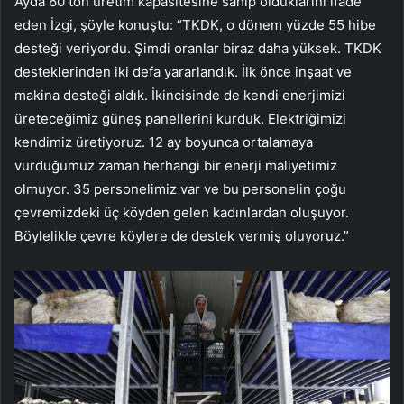
Ayda 60 ton üretim kapasitesine sahip olduklarını ifade
eden İzgi, şöyle konuştu: “TKDK, o dönem yüzde 55 hibe
desteği veriyordu. Şimdi oranlar biraz daha yüksek. TKDK
desteklerinden iki defa yararlandık. İlk önce inşaat ve
makina desteği aldık. İkincisinde de kendi enerjimizi
üreteceğimiz güneş panellerini kurduk. Elektriğimizi
kendimiz üretiyoruz. 12 ay boyunca ortalamaya
vurduğumuz zaman herhangi bir enerji maliyetimiz
olmuyor. 35 personelimiz var ve bu personelin çoğu
çevremizdeki üç köyden gelen kadınlardan oluşuyor.
Böylelikle çevre köylere de destek vermiş oluyoruz.”