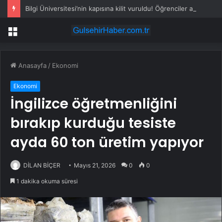
Bilgi Üniversitesi’nin kapısına kilit vuruldu! Öğrenciler ayaklandı
Menü
Anasayfa
/
Ekonomi
Ekonomi
İngilizce öğretmenliğini
bırakıp kurduğu tesiste
ayda 60 ton üretim yapıyor
DİLAN BİÇER
Mayıs 21, 2026
0
0
1 dakika okuma süresi