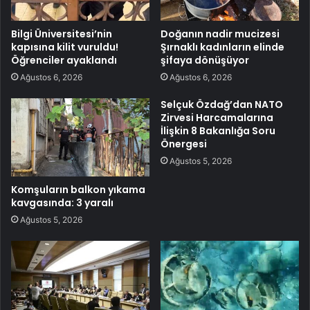
Bilgi Üniversitesi’nin
Doğanın nadir mucizesi
kapısına kilit vuruldu!
Şırnaklı kadınların elinde
Öğrenciler ayaklandı
şifaya dönüşüyor
Ağustos 6, 2026
Ağustos 6, 2026
Selçuk Özdağ’dan NATO
Zirvesi Harcamalarına
İlişkin 8 Bakanlığa Soru
Önergesi
Ağustos 5, 2026
Komşuların balkon yıkama
kavgasında: 3 yaralı
Ağustos 5, 2026