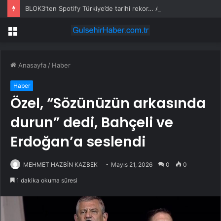
BLOK3’ten Spotify Türkiye’de tarihi rekor… Albümdeki 10 şarkının tamamı Top 50’ye girdi
Menü
Anasayfa
/
Haber
Haber
Özel, “Sözünüzün arkasında
durun” dedi, Bahçeli ve
Erdoğan’a seslendi
MEHMET HAZBİN KAZBEK
Mayıs 21, 2026
0
0
1 dakika okuma süresi