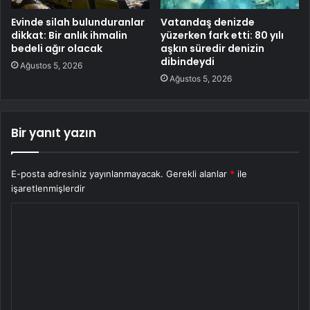
Evinde silah bulunduranlar
Vatandaş denizde
dikkat: Bir anlık ihmalin
yüzerken fark etti: 80 yılı
bedeli ağır olacak
aşkın süredir denizin
dibindeydi
Ağustos 5, 2026
Ağustos 5, 2026
Bir yanıt yazın
E-posta adresiniz yayınlanmayacak.
Gerekli alanlar
*
ile
işaretlenmişlerdir
Y
o
r
u
m