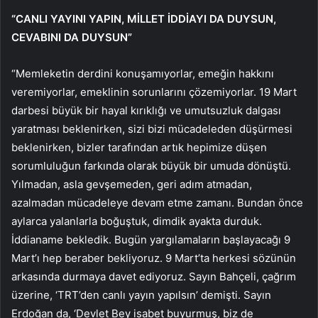
“CANLI YAYINI YAPIN, MİLLET İDDİAYI DA DUYSUN,
CEVABINI DA DUYSUN”
“Memleketin derdini konuşamıyorlar, emeğin hakkını
veremiyorlar, emeklinin sorunlarını çözemiyorlar. 19 Mart
darbesi büyük bir hayal kırıklığı ve umutsuzluk dalgası
yaratması beklenirken, sizi bizi mücadeleden düşürmesi
beklenirken, bizler tarafından artık hepimize düşen
sorumluluğun farkında olarak büyük bir umuda dönüştü.
Yılmadan, asla gevşemeden, geri adım atmadan,
azalmadan mücadeleye devam etme zamanı. Bundan önce
aylarca yalanlarla boğuştuk, dimdik ayakta durduk.
İddianame bekledik. Bugün yargılamaların başlayacağı 9
Mart’ı hep beraber bekliyoruz. 9 Mart’ta herkesi sözünün
arkasında durmaya davet ediyoruz. Sayın Bahçeli, çağrım
üzerine, ‘TRT’den canlı yayın yapılsın’ demişti. Sayın
Erdoğan da, ‘Devlet Bey isabet buyurmuş, biz de