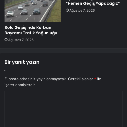
“Hemen Geçiş Yapacağız”
Ağustos 7, 2026
Bolu Geçişinde Kurban
Bayramı Trafik Yoğunluğu
Ağustos 7, 2026
Bir yanıt yazın
E-posta adresiniz yayınlanmayacak.
Gerekli alanlar
*
ile
işaretlenmişlerdir
Y
o
r
u