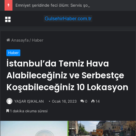
Emniyet şeridinde feci ölüm: Servis şoförüne midibüs çarptı
Menü
Anasayfa
/
Haber
Haber
İstanbul’da Temiz Hava
Alabileceğiniz ve Serbestçe
Koşabileceğiniz 10 Lokasyon
YAŞAR IŞIKALAN
Ocak 16, 2023
0
14
1 dakika okuma süresi