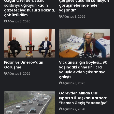
Özgür Özel’den, sözlü
Çerçeve yasanın komisyon
saldırıya uğrayan kadın
görüşmelerinde neler
gazeteciye: Kusura bakma,
yaşandı?
çok üzüldüm
Ağustos 8, 2026
Ağustos 8, 2026
Fidan ve Umerov’dan
Vicdansızlığın böylesi… 90
Görüşme
yaşındaki annesini icra
yoluyla evden çıkarmaya
Ağustos 8, 2026
çalıştı
Ağustos 8, 2026
Görevden Alınan CHP
Isparta İl Başkanı Karaca:
“Hemen Geçiş Yapacağız”
Ağustos 7, 2026