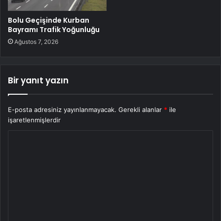
Bolu Geçişinde Kurban
Bayramı Trafik Yoğunluğu
Ağustos 7, 2026
Bir yanıt yazın
E-posta adresiniz yayınlanmayacak.
Gerekli alanlar
*
ile
işaretlenmişlerdir
Y
o
r
u
m
*