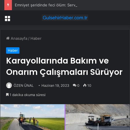
Emniyet şeridinde feci ölüm: Servis şoförüne midibüs çarptı
Menü
Anasayfa
/
Haber
Haber
Karayollarında Bakım ve
Onarım Çalışmaları Sürüyor
ÖZEN ÜNAL
Haziran 19, 2023
0
10
1 dakika okuma süresi