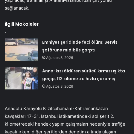
yapılacak, trafik akışı Ankara-İstanbul’dan çift yönlü
sağlanacak.
İlgili Makaleler
Emniyet şeridinde feci ölüm: Servis
şoförüne midibüs çarptı
Ağustos 8, 2026
Anne-kızı öldüren sürücü kırmızı ışıkta
geçip, 112 kilometre hızla çarpmış
Ağustos 8, 2026
Anadolu Karayolu Kızılcahamam-Kahramankazan
kavşakları 17-31. İstanbul istikametindeki sol şerit 2.
kilometredeki hendek yapım çalışmaları nedeniyle trafiğe
kapatılırken, diğer şeritlerden denetim altında ulaşım