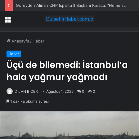
Görevden Alınan CHP Isparta İl Başkanı Karaca: “Hemen Geçiş Yapacağız”
Menü
Anasayfa
/
Haber
Haber
Üçü de bilemedi: İstanbul’a
hala yağmur yağmadı
DİLAN BİÇER
Ağustos 1, 2025
0
0
1 dakika okuma süresi