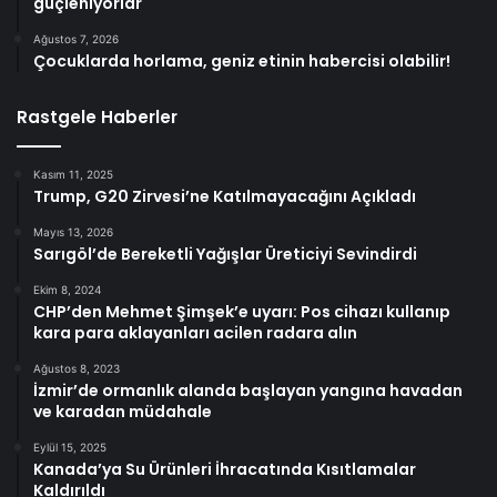
güçleniyorlar
Ağustos 7, 2026
Çocuklarda horlama, geniz etinin habercisi olabilir!
Rastgele Haberler
Kasım 11, 2025
Trump, G20 Zirvesi’ne Katılmayacağını Açıkladı
Mayıs 13, 2026
Sarıgöl’de Bereketli Yağışlar Üreticiyi Sevindirdi
Ekim 8, 2024
CHP’den Mehmet Şimşek’e uyarı: Pos cihazı kullanıp
kara para aklayanları acilen radara alın
Ağustos 8, 2023
İzmir’de ormanlık alanda başlayan yangına havadan
ve karadan müdahale
Eylül 15, 2025
Kanada’ya Su Ürünleri İhracatında Kısıtlamalar
Kaldırıldı