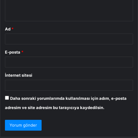
m
*
Ad
*
E-posta
*
İnternet sitesi
Daha sonraki yorumlarımda kullanılması için adım, e-posta
adresim ve site adresim bu tarayıcıya kaydedilsin.