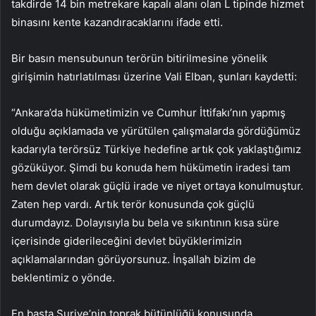
takdirde 14 bin metrekare kapalı alanı olan L tipinde hizmet
binasını kente kazandıracaklarını ifade etti.
Bir basın mensubunun terörün bitirilmesine yönelik
girişimin hatırlatılması üzerine Vali Elban, şunları kaydetti:
“Ankara’da hükümetimizin ve Cumhur İttifakı’nın yapmış
olduğu açıklamada ve yürütülen çalışmalarda gördüğümüz
kadarıyla terörsüz Türkiye hedefine artık çok yaklaştığımız
gözüküyor. Şimdi bu konuda hem hükümetin iradesi tam
hem devlet olarak güçlü irade ve niyet ortaya konulmuştur.
Zaten hep vardı. Artık terör konusunda çok güçlü
durumdayız. Dolayısıyla bu bela ve sıkıntının kısa süre
içerisinde giderileceğini devlet büyüklerimizin
açıklamalarından görüyorsunuz. İnşallah bizim de
beklentimiz o yönde.
En başta Suriye’nin toprak bütünlüğü konusunda