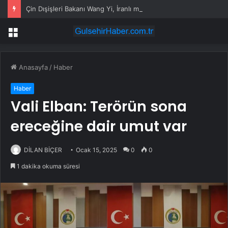
Çin Dışişleri Bakanı Wang Yi, İranlı mevkidaşı Erakçi ile bir araya geldi
Menü
Anasayfa
/
Haber
Haber
Vali Elban: Terörün sona
ereceğine dair umut var
DİLAN BİÇER
Ocak 15, 2025
0
0
1 dakika okuma süresi