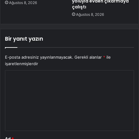
yoluyla evden çıkarmaya
Ağustos 8, 2026
çalıştı
Ağustos 8, 2026
Bir yanıt yazın
E-posta adresiniz yayınlanmayacak.
Gerekli alanlar
*
ile
işaretlenmişlerdir
Y
o
r
u
m
*
Ad
*