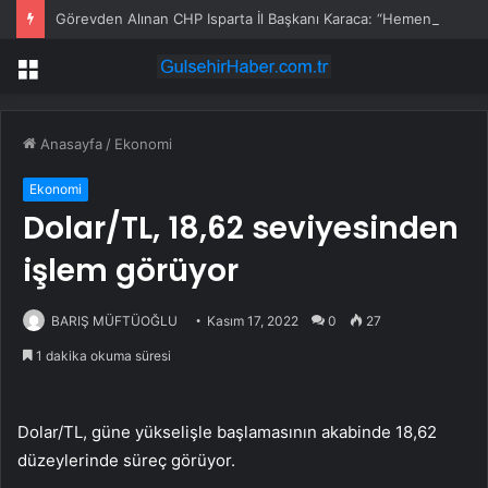
Görevden Alınan CHP Isparta İl Başkanı Karaca: “Hemen Geçiş Yapacağız”
Menü
Anasayfa
/
Ekonomi
Ekonomi
Dolar/TL, 18,62 seviyesinden
işlem görüyor
BARIŞ MÜFTÜOĞLU
Kasım 17, 2022
0
27
1 dakika okuma süresi
Dolar/TL, güne yükselişle başlamasının akabinde 18,62
düzeylerinde süreç görüyor.