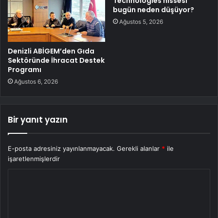
Technologies hissesi
bugün neden düşüyor?
Ağustos 5, 2026
Denizli ABİGEM’den Gıda
Sektöründe İhracat Destek
Programı
Ağustos 6, 2026
Bir yanıt yazın
E-posta adresiniz yayınlanmayacak.
Gerekli alanlar
*
ile
işaretlenmişlerdir
Y
o
r