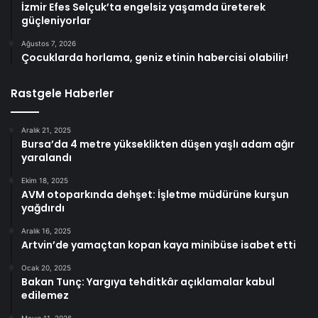
İzmir Efes Selçuk’ta engelsiz yaşamda üreterek
güçleniyorlar
Ağustos 7, 2026
Çocuklarda horlama, geniz etinin habercisi olabilir!
Rastgele Haberler
Aralık 21, 2025
Bursa’da 4 metre yükseklikten düşen yaşlı adam ağır
yaralandı
Ekim 18, 2025
AVM otoparkında dehşet: İşletme müdürüne kurşun
yağdırdı
Aralık 16, 2025
Artvin’de yamaçtan kopan kaya minibüse isabet etti
Ocak 20, 2025
Bakan Tunç: Yargıya tehditkâr açıklamalar kabul
edilemez
Mayıs 11, 2026