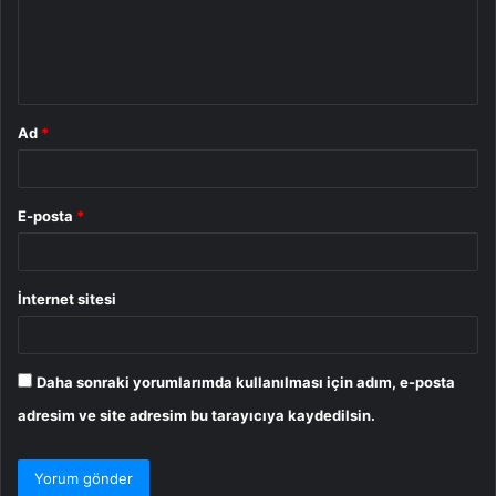
u
m
*
Ad
*
E-posta
*
İnternet sitesi
Daha sonraki yorumlarımda kullanılması için adım, e-posta
adresim ve site adresim bu tarayıcıya kaydedilsin.